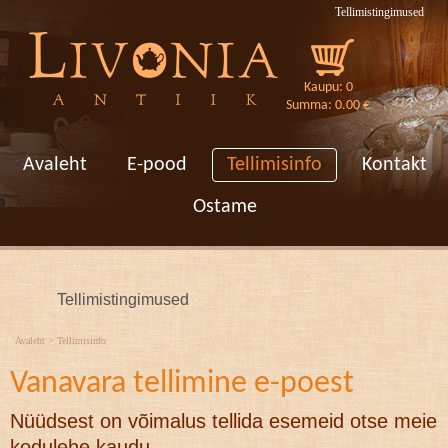
Tellimistingimused
Kaupu: 0
Summa: 0.00 €
[VAR:loren]
Avaleht
E-pood
Tellimisinfo
Kontakt
Ostame
Tellimistingimused
Avaleht
>
Tellimisinfo
Vanavara tellimine e-poest
Nüüdsest on võimalus tellida esemeid otse meie
kodulehe kaudu.