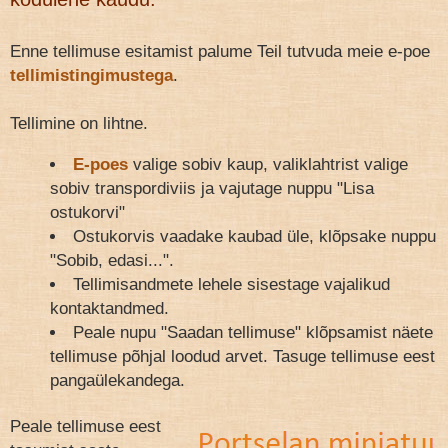
Enne tellimuse esitamist palume Teil tutvuda meie e-poe
tellimistingimustega
.
Tellimine on lihtne.
E-poes
valige sobiv kaup, valiklahtrist valige
sobiv transpordiviis ja vajutage nuppu "Lisa
ostukorvi"
Ostukorvis vaadake kaubad üle, klõpsake nuppu
"Sobib, edasi...".
Tellimisandmete lehele sisestage vajalikud
kontaktandmed.
Peale nupu "Saadan tellimuse" klõpsamist näete
tellimuse põhjal loodud arvet. Tasuge tellimuse eest
pangaülekandega.
Peale tellimuse eest