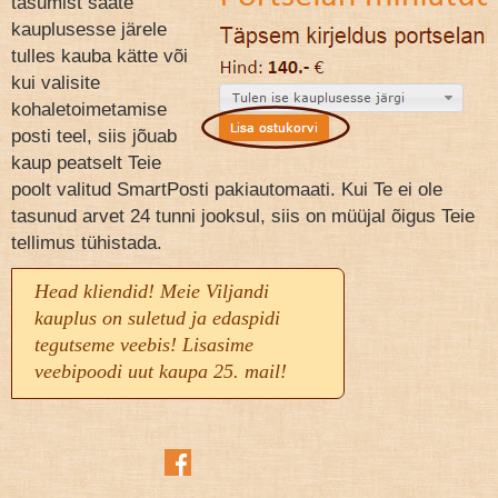
tasumist saate
kauplusesse järele
tulles kauba kätte või
kui valisite
kohaletoimetamise
posti teel, siis jõuab
kaup peatselt Teie
poolt valitud SmartPosti pakiautomaati. Kui Te ei ole
tasunud arvet 24 tunni jooksul, siis on müüjal õigus Teie
tellimus tühistada.
Head kliendid! Meie Viljandi
kauplus on suletud ja edaspidi
tegutseme veebis! Lisasime
veebipoodi uut kaupa 25. mail!