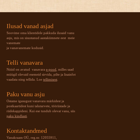
Ilusad vanad asjad
Soovime oma klientidele pakkuda ilusaid vanu
asju, mis on sisustanud aastakümnete eest meie
vanemate
ja vanavanemate kodusid.
Telli vanavara
Nüüd on avatud vanavara
e-pood
, milles saad
müügil olevaid esemeid sirvida, pilte ja lisainfot
vaadata ning tellida. Loe
tellimisest
.
Paku vanu asju
Ostame igasugust vanavara märkidest ja
postkaartidest kuni talutarvete, tööriistade ja
riidekappideni. Kui ese tundub olevat vana, siis
paku kindlasti
.
Kontaktandmed
Vanakraam OÜ, reg.nr. 12055911,